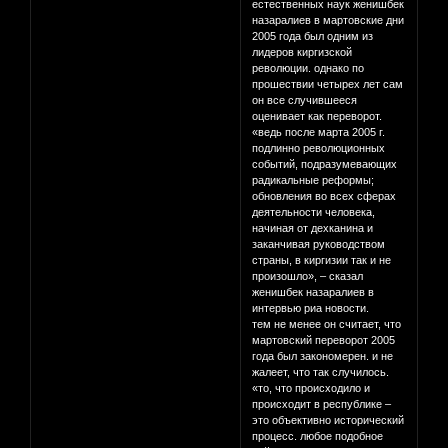
естественных наук женишбек
назаралиев в мартовские дни
2005 года был одним из
лидеров киргизской
революции. однако по
прошествии четырех лет сам
он все случившееся
оценивает как переворот.
«ведь после марта 2005 г.
подлинно революционных
событий, подразумевающих
радикальные реформы;
обновления во всех сферах
деятельности человека,
начиная от дехканина и
заканчивая руководством
страны, в киргизии так и не
произошло», – сказал
женишбек назаралиев в
интервью риа новости.
тем не менее он считает, что
мартовский переворот 2005
года был закономерен. и не
жалеет, что так случилось.
«то, что происходило и
происходит в республике –
это объективно исторический
процесс. любое подобное