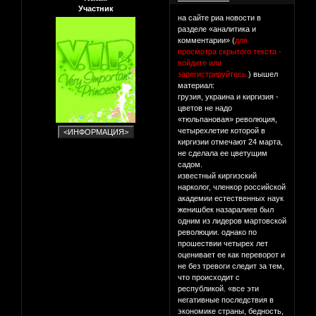
Участник
на сайте риа новости в
разделе «аналитика и
комментарии» (
для
просмотра скрытого текста -
войдите или
зарегистрируйтесь.
) вышел
материал:
грузия, украина и киргизия -
цветов не надо
«тюльпановая» революция,
четырехлетие которой в
киргизии отмечают 24 марта,
не сделала ее цветущим
садом.
известный киргизский
нарколог, членкор российской
академии естественных наук
женишбек назаралиев был
одним из лидеров мартовской
революции. однако по
прошествии четырех лет
оценивает ее как переворот и
не без тревоги следит за тем,
что происходит с
республикой. «все эти
негативные последствия в
экономике страны, бедность,