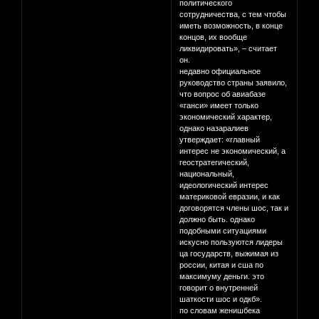
политического
сотрудничества, с тем чтобы
иметь возможность, в конце
концов, их вообще
ликвидировать», – считает
он.
недавно официальное
руководство страны заявило,
что вопрос об авиабазе
«ганси» имеет только
экономический характер,
однако назаралиев
утверждает: «главный
интерес не экономический, а
геостратегический,
национальный,
идеологический интерес
материковой евразии, и как
договорятся члены шос, так и
должно быть. однако
подобными ситуациями
искусно пользуются лидеры
ца государств, выжимая из
россии, китая и сша по
максимуму деньги. это
говорит о внутренней
шаткости шос и одкб».
по словам женишбека