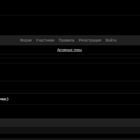
Форум
Участники
Правила
Регистрация
Войти
Активные темы
чка:)