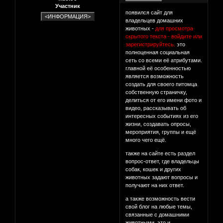
Участник
появился сайт для
владельцев домашних
животных -
для просмотра
скрытого текста - войдите или
зарегистрируйтесь.
это
полноценная социальная
сеть со всеми её атрибутами.
главной её особенностью
является возможность
создать для своего питомца
собственную страничку,
делиться от его имени фото и
видео, рассказывать об
интересных событиях из его
жизни, создавать опросы,
мероприятия, группы и ещё
много чего ещё.
также на сайте есть раздел
вопрос-ответ, где владельцы
собак, кошек и других
животных задают вопросы и
получают на них ответ.
а также возможность вести
свой блог на любые темы,
связанные с домашними
животными. это и