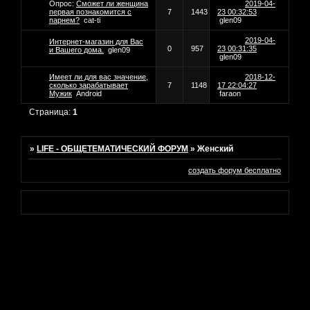
Опрос:
Сможет ли женщина
2019-04-
первая познакомится с
7
1443
23 00:32:53
парнем?
cat-ti
glen09
2019-04-
Интернет-магазин для Вас
0
957
23 00:31:35
и Вашего дома.
glen09
glen09
Имеет ли для вас значение,
2018-12-
сколько зарабатывает
7
1148
17 22:04:27
Мужик
Android
faraon
Страница:
1
»
LIFE - ОБЩЕТЕМАТИЧЕСКИЙ ФОРУМ
»
Женский
создать форум бесплатно