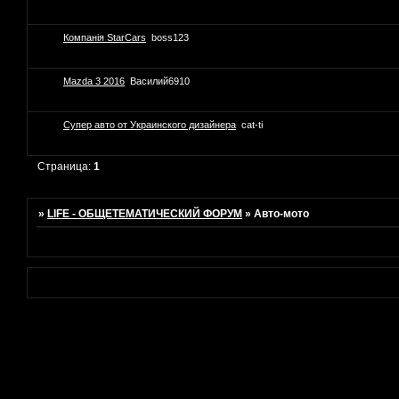
Компанія StarCars
boss123
Mazda 3 2016
Василий6910
Супер авто от Украинского дизайнера
cat-ti
Страница:
1
»
LIFE - ОБЩЕТЕМАТИЧЕСКИЙ ФОРУМ
»
Авто-мото