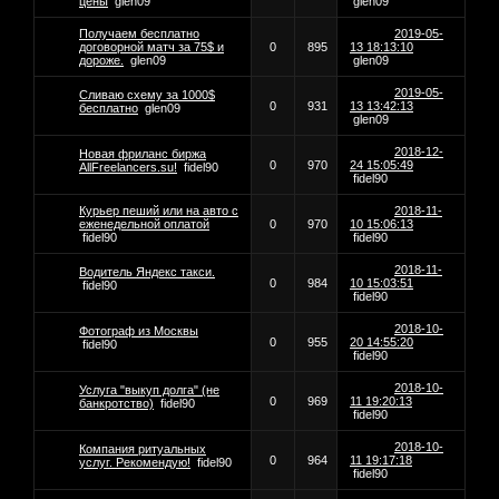
цены‎
glen09
glen09
Получаем бесплатно
2019-05-
договорной матч за 75$ и
0
895
13 18:13:10
дороже.
glen09
glen09
2019-05-
Сливаю схему за 1000$
0
931
13 13:42:13
бесплатно
glen09
glen09
2018-12-
Новая фриланс биржа
0
970
24 15:05:49
AllFreelancers.su!
fidel90
fidel90
Курьер пеший или на авто с
2018-11-
еженедельной оплатой
0
970
10 15:06:13
fidel90
fidel90
2018-11-
Водитель Яндекс такси.
0
984
10 15:03:51
fidel90
fidel90
2018-10-
Фотограф из Москвы
0
955
20 14:55:20
fidel90
fidel90
2018-10-
Услуга "выкуп долга" (не
0
969
11 19:20:13
банкротство)
fidel90
fidel90
2018-10-
Компания ритуальных
0
964
11 19:17:18
услуг. Рекомендую!
fidel90
fidel90