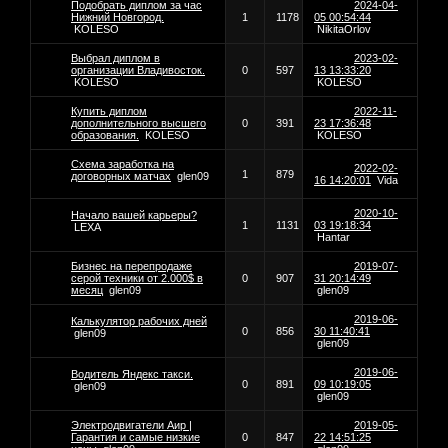
Подобрать диплом за час
2024-04-
Нижний Новгород.
1
1178
05 00:54:44
KOLESO
NikitaOrlov
Выбрал диплом в
2023-02-
организации Владивосток.
0
597
13 13:33:20
KOLESO
KOLESO
Купить диплом
2022-11-
дополнительного высшего
0
391
23 17:36:48
образования.
KOLESO
KOLESO
Схема заработка на
2022-02-
1
879
договорных матчах
glen09
16 14:20:01
Vida
2020-10-
Начало вашей карьеры?
1
1131
03 19:18:34
LEXA
Hantar
Бизнес на перепродаже
2019-07-
серой техники от 2.000$ в
0
907
31 20:14:49
месяц
glen09
glen09
2019-06-
Калькулятор рабочих дней
0
856
30 11:40:41
glen09
glen09
2019-06-
Водитель Яндекс такси.
0
891
09 10:19:05
glen09
glen09
Электродвигатели Аир |
2019-05-
Гарантия и самые низкие
0
847
22 14:51:25